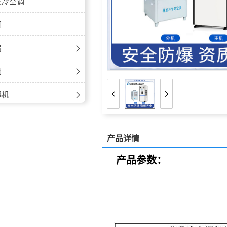
-高温
盘管-立式明装
发冷空调
盘管-卧式暗装
调
盘管-卧式明装
扇
爆风扇
调
业风扇
调系列
幕机
爆空调系列
机-自然风
汀
产品详情
电空调
机-离心式
风机
产品参数：
机-电加热
水机
碳激光激冷水
风机
激光冷水机