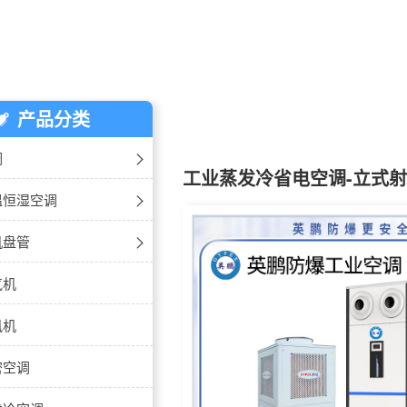
产品分类
调
工业蒸发冷省电空调-立式射
-壁挂式
温恒湿空调
-立柜式
恒湿空调-立柜式
机盘管
-天花式
恒湿空调-吊顶式
盘管-挂式
气机
-风管式
盘管-卡式
风机
-窗式
盘管-立式暗装
密空调