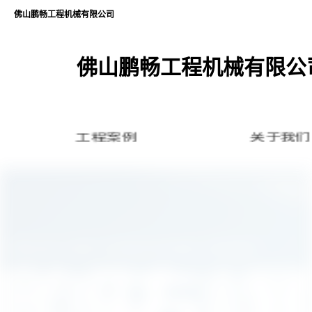
佛山鹏畅工程机械有限公司
佛山鹏畅工程机械有限公
工程案例
关于我们